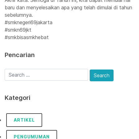
Akhir kata. Semoga di Tahun ini, kita dapat memulai hal
baru dan menyelesaikan apa yang telah dimulai di tahun
sebelumnya.
#smknegeri69jakarta
#smkn69jkt
#smkbisasmkhebat
Pencarian
Kategori
ARTIKEL
PENGUMUMAN