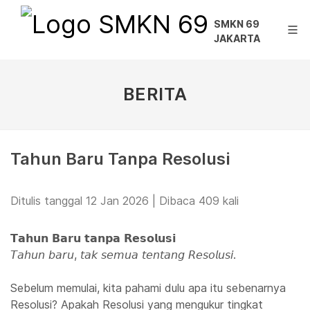
SMKN 69
JAKARTA
BERITA
Tahun Baru Tanpa Resolusi
Ditulis tanggal 12 Jan 2026 | Dibaca 409 kali
𝗧𝗮𝗵𝘂𝗻 𝗕𝗮𝗿𝘂 𝘁𝗮𝗻𝗽𝗮 𝗥𝗲𝘀𝗼𝗹𝘂𝘀𝗶
𝘛𝘢𝘩𝘶𝘯 𝘣𝘢𝘳𝘶, 𝘵𝘢𝘬 𝘴𝘦𝘮𝘶𝘢 𝘵𝘦𝘯𝘵𝘢𝘯𝘨 𝘙𝘦𝘴𝘰𝘭𝘶𝘴𝘪.
Sebelum memulai, kita pahami dulu apa itu sebenarnya
Resolusi? Apakah Resolusi yang mengukur tingkat