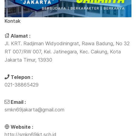
Kontak
Alamat :
Jl. KRT. Radjiman Widyodiningrat, Rawa Badung, No 32
RT 007/RW 007, Kel. Jatinegara, Kec. Cakung, Kota
Jakarta Timur, 13930
Telepon :
021-38865429
Email :
smkn69jakarta@gmail.com
Website :
http://smkn69jkt.sch.id