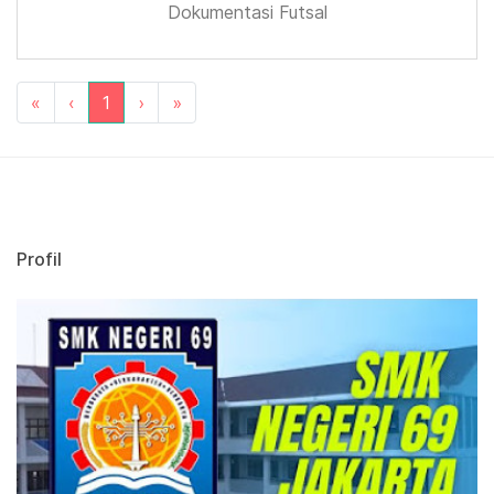
Dokumentasi Futsal
«
‹
1
›
»
Profil