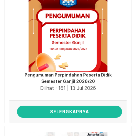
Pengumuman Perpindahan Peserta Didik
Semester Ganjil 2026/20
Dilihat : 161 | 13 Jul 2026
SELENGKAPNYA