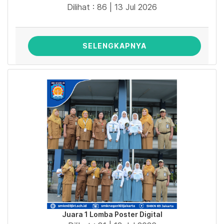
Dilihat : 86 | 13 Jul 2026
SELENGKAPNYA
Juara 1 Lomba Poster Digital