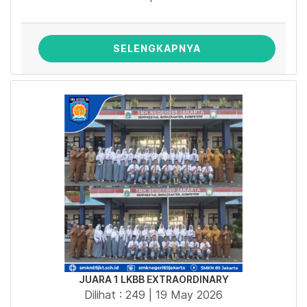
SELENGKAPNYA
JUARA 1 LKBB EXTRAORDINARY
Dilihat : 249 | 19 May 2026