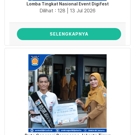
Lomba Tingkat Nasional Event Digifest
Dilihat : 128 | 13 Jul 2026
SELENGKAPNYA