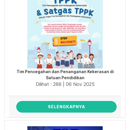
Tim Pencegahan dan Penanganan Kekerasan di
Satuan Pendidikan
Dilihat : 288 | 06 Nov 2025
SELENGKAPNYA