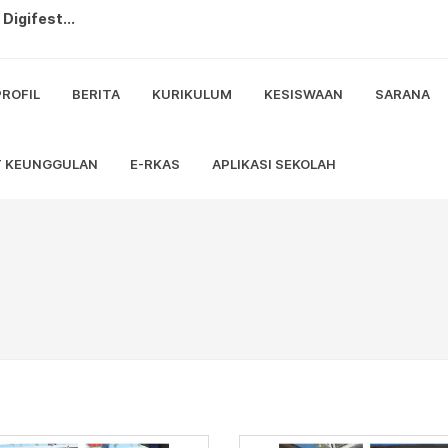
Digifest...
rta Timur...
PROFIL
BERITA
KURIKULUM
KESISWAAN
SARANA
tri ...
T KEUNGGULAN
E-RKAS
APLIKASI SEKOLAH
 Kreasi Nusantara...
7...
...
t SMA/K FORCAVALRY CUP 2026...
rta Didik Semester Ganjil 2026/20...