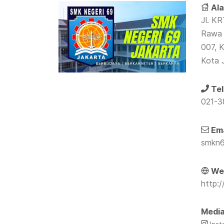
Ala
Jl. KR
Rawa 
007, K
Kota 
Tel
021-
Ema
smkn6
Web
http:/
Media