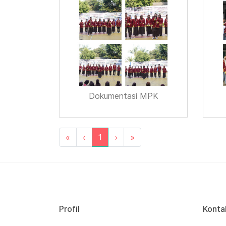
Dokumentasi MPK
«
‹
1
›
»
Profil
Konta