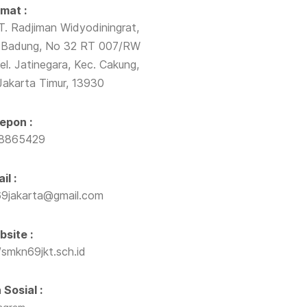
mat :
T. Radjiman Widyodiningrat,
Badung, No 32 RT 007/RW
el. Jatinegara, Kec. Cakung,
Jakarta Timur, 13930
epon :
38865429
il :
9jakarta@gmail.com
site :
/smkn69jkt.sch.id
 Sosial :