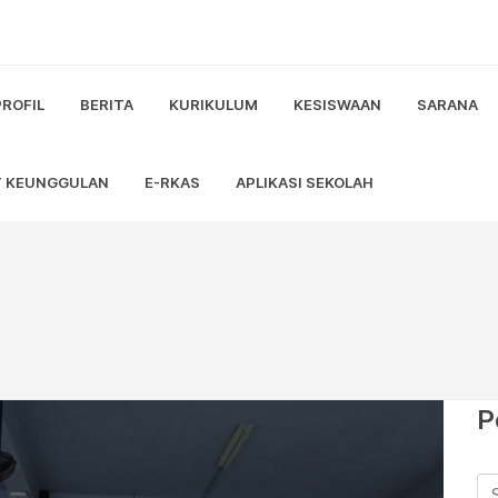
rta Timur...
tri ...
PROFIL
BERITA
KURIKULUM
KESISWAAN
SARANA
 Kreasi Nusantara...
T KEUNGGULAN
E-RKAS
APLIKASI SEKOLAH
7...
...
t SMA/K FORCAVALRY CUP 2026...
rta Didik Semester Ganjil 2026/20...
P
Digifest...