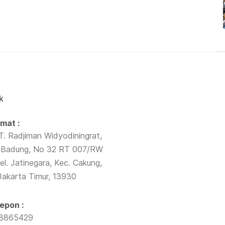
k
mat :
T. Radjiman Widyodiningrat,
Badung, No 32 RT 007/RW
el. Jatinegara, Kec. Cakung,
Jakarta Timur, 13930
epon :
38865429