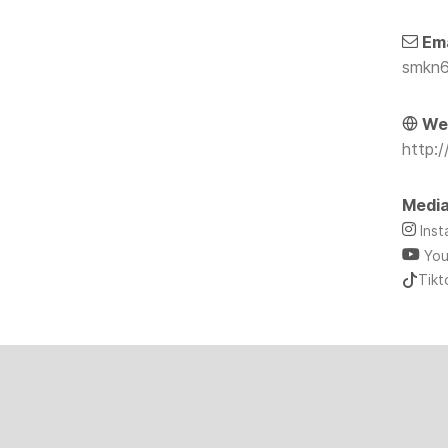
Ema
smkn6
Web
http:/
Media
Ins
Yo
Tikt