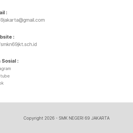
il :
9jakarta@gmail.com
site :
/smkn69jkt.sch.id
 Sosial :
tagram
utube
ok
Copyright 2026 - SMK NEGERI 69 JAKARTA