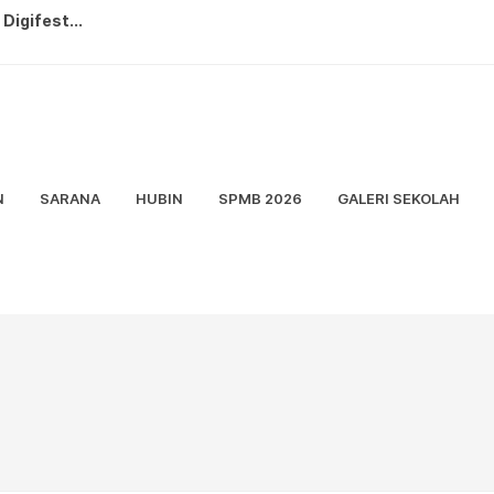
Digifest...
rta Timur...
tri ...
N
SARANA
HUBIN
SPMB 2026
GALERI SEKOLAH
 Kreasi Nusantara...
7...
...
t SMA/K FORCAVALRY CUP 2026...
rta Didik Semester Ganjil 2026/20...