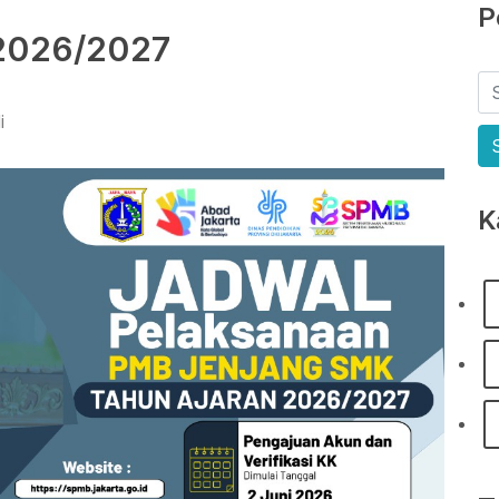
P
2026/2027
i
K