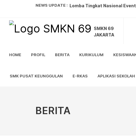
NEWS UPDATE :
Lomba Tingkat Nasional Event 
Duta Generasi Berencana Jaka
SMKN 69
Juara 2 Silat Tanding Remaja Pu
JAKARTA
Juara 1 Lomba Poster Digital...
HOME
PROFIL
BERITA
KURIKULUM
KESISWAA
Juara 3 Lomba Tari Tradisional
Jadwal SPMB SMK TA 2026/202
SMK PUSAT KEUNGGULAN
E-RKAS
APLIKASI SEKOLAH
JUARA 1 LKBB EXTRAORDINARY 
Juara 1 Badminton O2SN ...
Juara 1 Lomba Futsal Tingka
BERITA
Pengumuman Perpindahan Pese