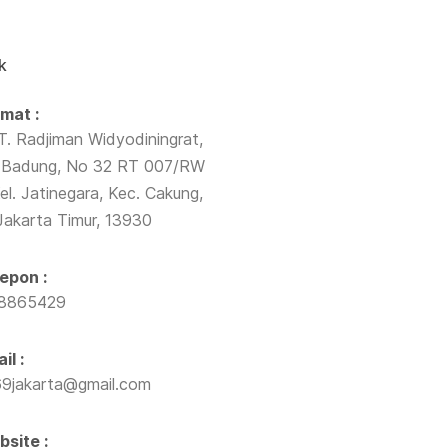
k
mat :
T. Radjiman Widyodiningrat,
Badung, No 32 RT 007/RW
el. Jatinegara, Kec. Cakung,
Jakarta Timur, 13930
epon :
38865429
il :
9jakarta@gmail.com
site :