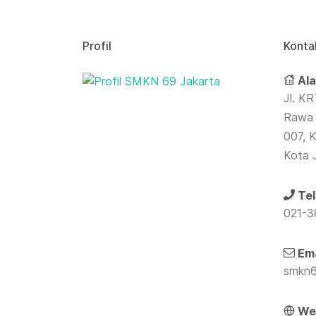
Profil
Konta
Ala
Jl. KR
Rawa 
007, K
Kota 
Tel
021-
Ema
smkn6
Web