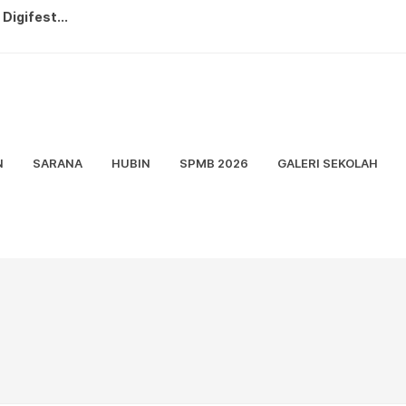
Digifest...
rta Timur...
tri ...
N
SARANA
HUBIN
SPMB 2026
GALERI SEKOLAH
 Kreasi Nusantara...
7...
...
t SMA/K FORCAVALRY CUP 2026...
rta Didik Semester Ganjil 2026/20...