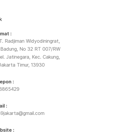
k
mat :
T. Radjiman Widyodiningrat,
Badung, No 32 RT 007/RW
el. Jatinegara, Kec. Cakung,
Jakarta Timur, 13930
epon :
38865429
il :
9jakarta@gmail.com
site :