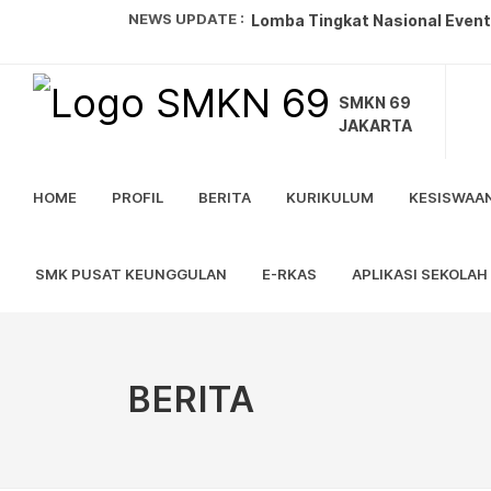
NEWS UPDATE :
Lomba Tingkat Nasional Event 
Duta Generasi Berencana Jaka
SMKN 69
Juara 2 Silat Tanding Remaja Pu
JAKARTA
Juara 1 Lomba Poster Digital...
HOME
PROFIL
BERITA
KURIKULUM
KESISWAA
Juara 3 Lomba Tari Tradisional
Jadwal SPMB SMK TA 2026/202
SMK PUSAT KEUNGGULAN
E-RKAS
APLIKASI SEKOLAH
JUARA 1 LKBB EXTRAORDINARY 
Juara 1 Badminton O2SN ...
Juara 1 Lomba Futsal Tingka
BERITA
Pengumuman Perpindahan Pese