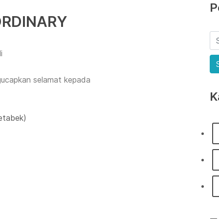
P
ORDINARY
i
gucapkan selamat kepada
K
etabek)