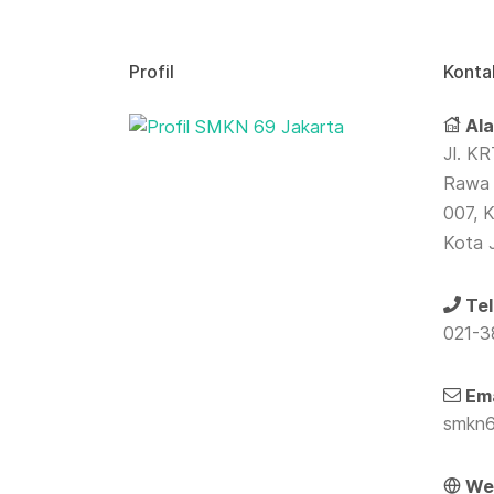
Profil
Konta
Ala
Jl. KR
Rawa 
007, K
Kota 
Tel
021-
Ema
smkn6
Web